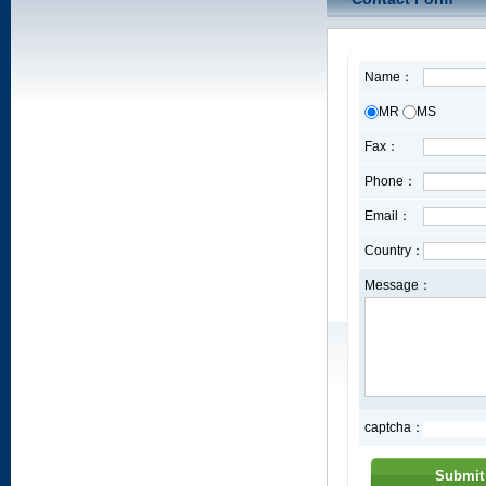
Name：
MR
MS
Fax：
Phone：
Email：
Country：
Message：
captcha：