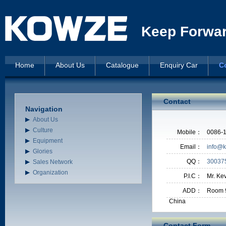
Keep Forward
Home
About Us
Catalogue
Enquiry Car
C
Contact
Navigation
About Us
Culture
Mobile：
0086-
Equipment
Email：
info@
Glories
QQ：
30037
Sales Network
Organization
P.I.C：
Mr. Ke
ADD：
Room 9
China
Contact Form