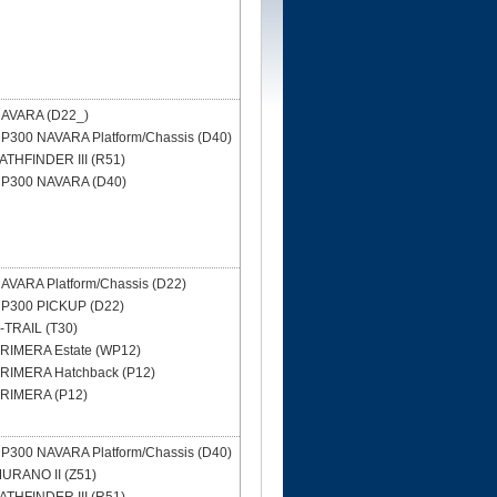
AVARA (D22_)
P300 NAVARA Platform/Chassis (D40)
ATHFINDER III (R51)
P300 NAVARA (D40)
AVARA Platform/Chassis (D22)
P300 PICKUP (D22)
-TRAIL (T30)
RIMERA Estate (WP12)
RIMERA Hatchback (P12)
RIMERA (P12)
P300 NAVARA Platform/Chassis (D40)
URANO II (Z51)