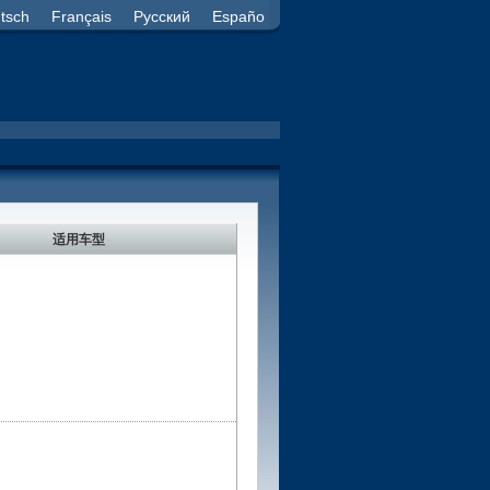
tsch
Français
Русский
Españo
适用车型