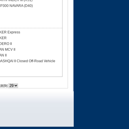
ATHFINDER III (R51)
P300 NAVARA (D40)
ER Express
KER
ERO II
N MCV II
N II
ASHQAI II Closed Off-Road Vehicle
转到: