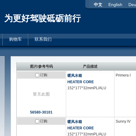
中文
English
Deu
为更好驾驶砥砺前行
购物车
联系我们
图片/参考号码
产品描述
订购
Primera I
暖风水箱
HEATER CORE
152*177*32mmPL/ALU
56580-30101
订购
Sunny IV
暖风水箱
HEATER CORE
152*177*32mmPL/ALU