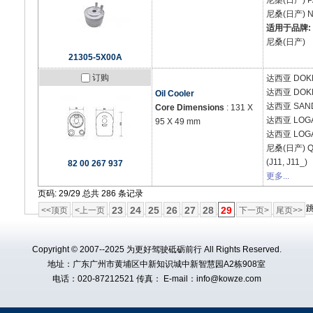
尼桑(日产)
P
尼桑(日产)
N
适用于品牌:
尼桑(日产)
21305-5X00A
订购
达西亚
DOKK
达西亚
DOK
Oil Cooler
达西亚
SAND
Core Dimensions
: 131 X
达西亚
LOGA
95 X 49 mm
达西亚
LOGA
尼桑(日产)
Q
(J11, J11_)
82 00 267 937
更多...
页码: 29/29 总共 286 条记录
跳
23
24
25
26
27
28
29
<<顶页
<上一页
下一页>
尾页>>
Copyright © 2007--2025 为更好驾驶砥砺前行 All Rights Reserved.
地址：广东广州市黄埔区中新知识城中新智慧园A2栋908室
电话：020-87212521 传真： E-mail：info@kowze.com