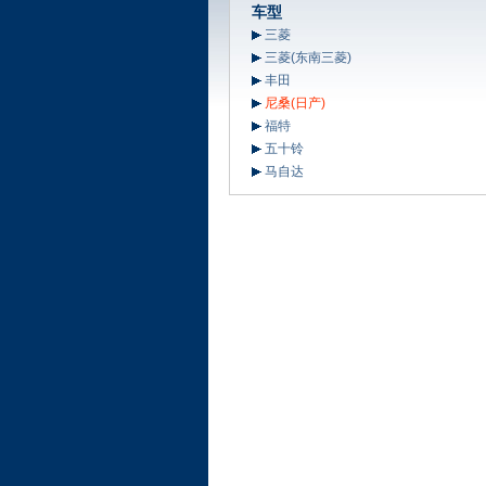
车型
三菱
三菱(东南三菱)
丰田
尼桑(日产)
福特
五十铃
马自达