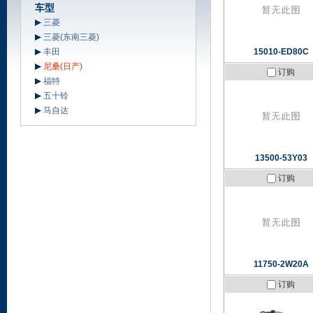
车型
三菱
三菱(东南三菱)
丰田
15010-ED80C
尼桑(日产)
订购
福特
五十铃
马自达
13500-53Y03
订购
11750-2W20A
订购